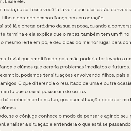
 Disse ele.
nada, eu se fosse você ia la ver o que eles estão convers
o filho e gerando desconfiança em seu coração.
ai até lá e chega próximo da sua esposa, quando a convers
te termina e ela explica que o rapaz também tem um filh
 o mesmo leite em pó, e deu dicas do melhor lugar para co
sa trivial que amplificado pela mãe poderia ter levado a 
iança e ciúmes que geraria problemas imediatos e futuros.
exemplo, podemos ter situações envolvendo filhos, pais e 
amigos. O que diferencia o resultado de uma e outra ocasiã
mento que o casal possui um do outro.
 há conhecimento mútuo, qualquer situação pode ser mot
 ciúmes.
ado, se o cônjuge conhece o modo de pensar e agir do seu p
rá analisar a situação e entenderá o que está se passando