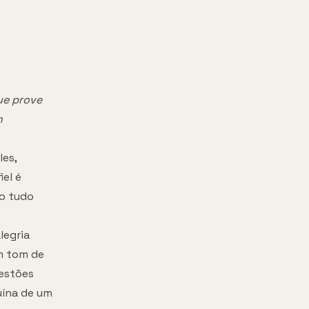
ue prove
m
es,
el é
ão tudo
legria
um tom de
uestões
uína de um