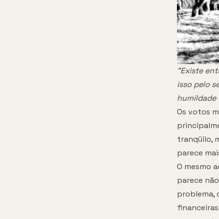
"Existe ent
isso pelo 
humildade e
Os votos m
principalm
tranqüilo,
parece mai
O mesmo ac
parece não
problema, 
financeira