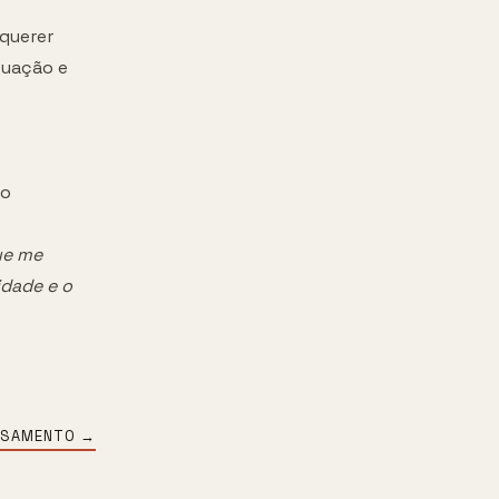
querer
tuação e
so
ue me
idade e o
SAMENTO
→