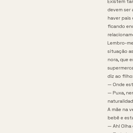
Existem ta
devem ser 
haver pais
ficando en
relacioname
Lembro-me 
situação a
nora, que 
supermerca
diz ao filho
— Onde est
— Puxa, ne
naturalidad
A mãe na v
bebê e est
— Ah! Olha