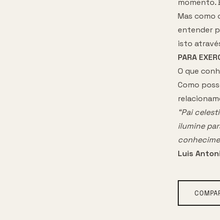
momento. B
Mas como c
entender p
isto atravé
PARA EXER
O que conh
Como posso
relaciona
“Pai celes
ilumine pa
conhecime
Luis Anton
COMPAR