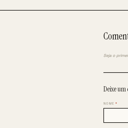
Coment
Seja o prime
Deixe um 
NOME
*