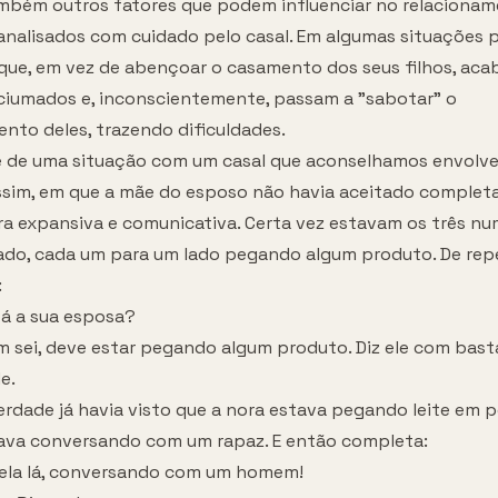
mbém outros fatores que podem influenciar no relacionam
analisados com cuidado pelo casal. Em algumas situações 
 que, em vez de abençoar o casamento dos seus filhos, ac
ciumados e, inconscientemente, passam a "sabotar" o
nto deles, trazendo dificuldades.
de uma situação com um casal que aconselhamos envolv
ssim, em que a mãe do esposo não havia aceitado comple
era expansiva e comunicativa. Certa vez estavam os três n
do, cada um para um lado pegando algum produto. De rep
:
á a sua esposa?
m sei, deve estar pegando algum produto. Diz ele com bas
e.
erdade já havia visto que a nora estava pegando leite em p
ava conversando com um rapaz. E então completa:
 ela lá, conversando com um homem!