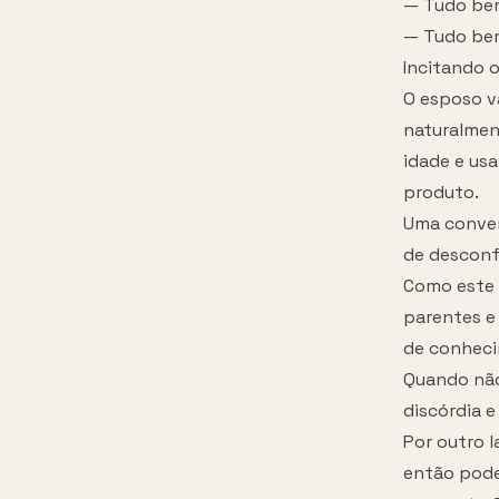
— Tudo bem.
— Tudo bem 
Incitando 
O esposo v
naturalmen
idade e usa
produto.
Uma conver
de desconf
Como este 
parentes e 
de conheci
Quando não
discórdia e
Por outro l
então pode