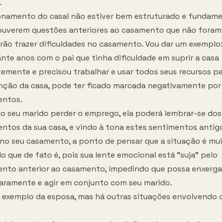
.
ionamento do casal não estiver bem estruturado e fundam
houverem questões anteriores ao casamento que não foram
ão trazer dificuldades no casamento. Vou dar um exemplo: 
nte anos com o pai que tinha dificuldade em suprir a casa
emente e precisou trabalhar e usar todos seus recursos pa
ção da casa, pode ter ficado marcada negativamente por
entos.
do seu marido perder o emprego, ela poderá lembrar-se dos
ntos da sua casa, e vindo à tona estes sentimentos antig
r no seu casamento, a ponto de pensar que a situação é mu
 que de fato é, pois sua lente emocional está "suja" pelo
nto anterior ao casamento, impedindo que possa enxerga
laramente e agir em conjunto com seu marido.
m exemplo da esposa, mas há outras situações envolvendo 