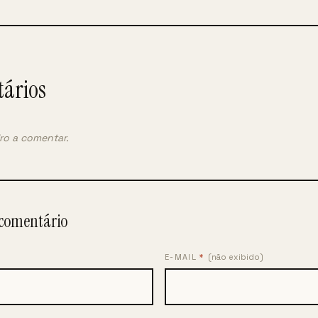
ários
iro a comentar.
comentário
E-MAIL
*
(não exibido)