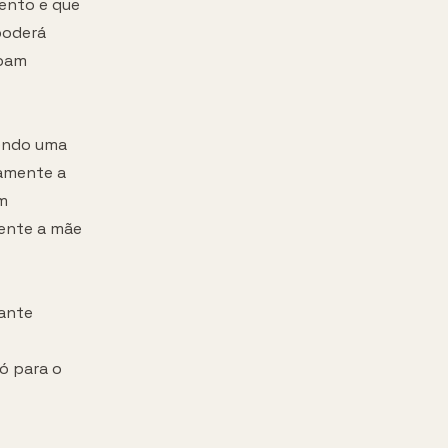
ento e que
poderá
abam
endo uma
tamente a
um
ente a mãe
tante
ó para o