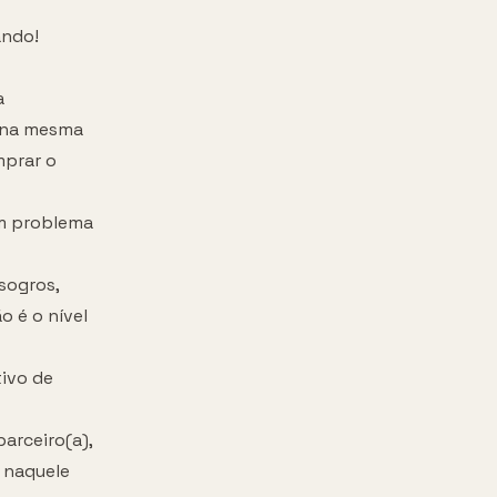
ando!
a
o na mesma
mprar o
um problema
sogros,
o é o nível
ivo de
arceiro(a),
 naquele