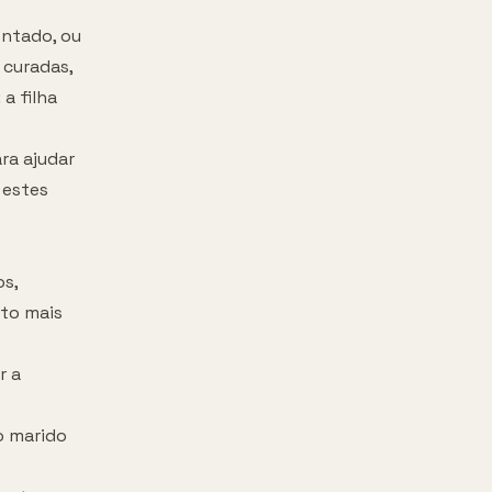
entado, ou
 curadas,
a filha
ra ajudar
 estes
os,
ito mais
r a
o marido