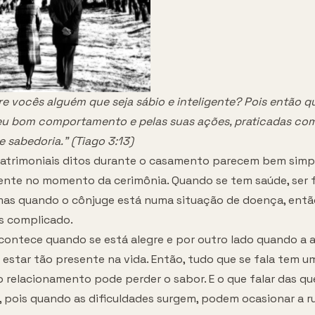
re vocês alguém que seja sábio e inteligente? Pois então q
seu bom comportamento e pelas suas ações, praticadas co
 sabedoria." (Tiago 3:13)
atrimoniais ditos durante o casamento parecem bem simpl
ente no momento da cerimônia. Quando se tem saúde, ser fi
 mas quando o cônjuge está numa situação de doença, ent
s complicado.
ontece quando se está alegre e por outro lado quando a a
 estar tão presente na vida. Então, tudo que se fala tem 
o relacionamento pode perder o sabor. E o que falar das q
s, pois quando as dificuldades surgem, podem ocasionar a r