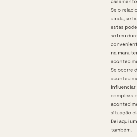
casamento
Se o relac
ainda, se 
estas poder
sofreu dura
convenient
na manuten
acontecim
Se ocorre 
acontecime
influencia
complexa do
acontecime
situação c
Dei aqui u
também.