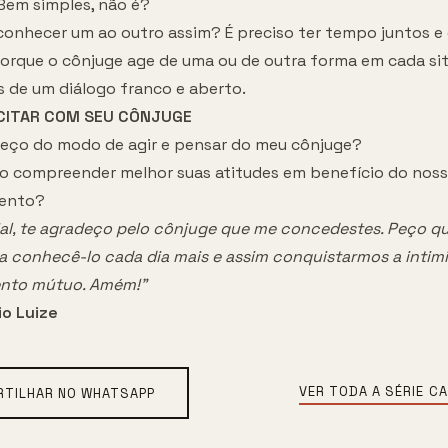
em simples, não é?
onhecer um ao outro assim? É preciso ter tempo juntos e 
orque o cônjuge age de uma ou de outra forma em cada si
s de um diálogo franco e aberto.
CITAR COM SEU CÔNJUGE
eço do modo de agir e pensar do meu cônjuge?
 compreender melhor suas atitudes em benefício do nos
mento?
tial, te agradeço pelo cônjuge que me concedestes. Peço q
ra conhecê-lo cada dia mais e assim conquistarmos a intim
nto mútuo. Amém!"
io Luize
VER TODA A SÉRIE
CA
TILHAR NO WHATSAPP